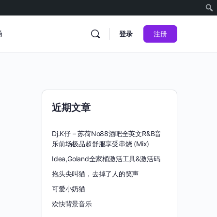
场
登录
注册
近期文章
Dj.K仔 – 苏荷No88酒吧全英文R&B音
乐前场极品超舒服享受串烧 (Mix)
Idea,Goland全家桶激活工具&激活码
抱头尖叫猫，去掉了人的笑声
可爱小奶猫
欢快背景音乐