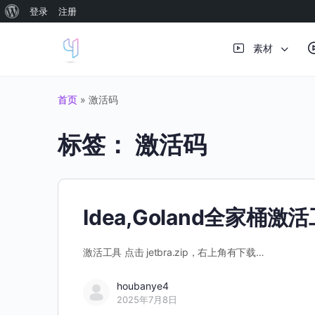
关
登录
注册
于
素材
WordPress
首页
»
激活码
标签：
激活码
Idea,Goland全家桶
激活工具 点击 jetbra.zip，右上角有下载…
houbanye4
2025年7月8日